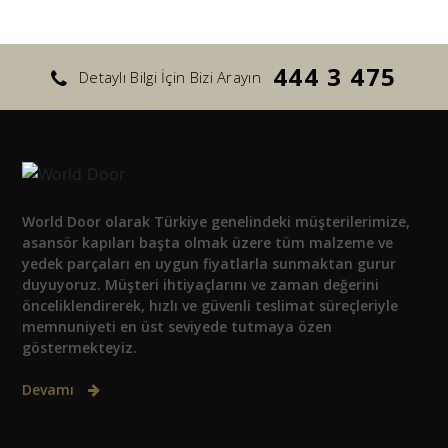
444 3 475
Detaylı Bilgi İçin Bizi Arayın
World Door olarak Türkiye genelindeki müşterilerimize,
asansör kapıları başta olmak üzere tüm malzeme ve
yedek parçaları en uygun fiyatlarla sunmaktan gurur
duyuyoruz. Müşteri ihtiyaçlarını ve zaman değerini
önceliklendirerek, hızlı ve güvenli teslimat süreçleriyle
memnuniyeti en üst seviyede tutmaya özen
göstermekteyiz.
Devamı