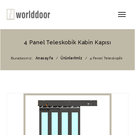
4 Panel Teleskobi̇k Kabi̇n Kapısı
Buradasınız:
Anasayfa
/
Ürünleri̇mi̇z
/
4 Panel Teleskopi̇k